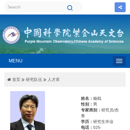
MENU
Togg
首页
研究队伍
人才库
navig
姓名：
杨戟
性别：
男
专家类别：
研究员/杰
青
学历：
研究生毕业
电话：
025-