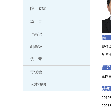
院士专家
杰 青
正高级
简
副高级
现任
学博
优 青
研究
青促会
空间
人才招聘
获奖
201
202