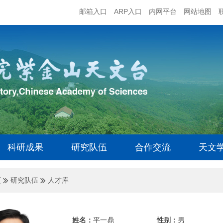
邮箱入口
ARP入口
内网平台
网站地图
科研成果
研究队伍
合作交流
天文
页
研究队伍
人才库
姓名：
平一鼎
性别：
男