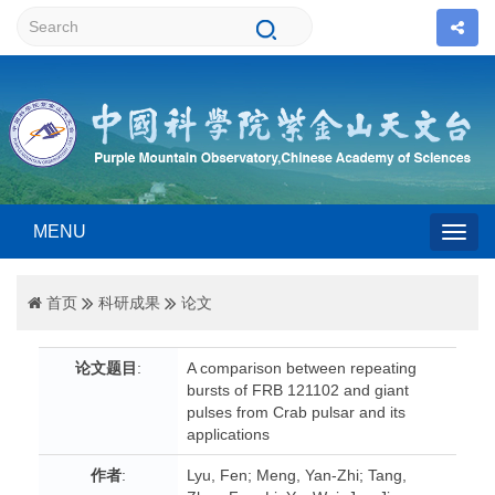
MENU
Togg
首页
科研成果
论文
navig
论文题目
:
A comparison between repeating
bursts of FRB 121102 and giant
pulses from Crab pulsar and its
applications
作者
:
Lyu, Fen; Meng, Yan-Zhi; Tang,