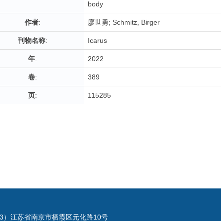
body
作者
:
廖世勇; Schmitz, Birger
刊物名称
:
Icarus
年
:
2022
卷
:
389
页
:
115285
023）江苏省南京市栖霞区元化路10号