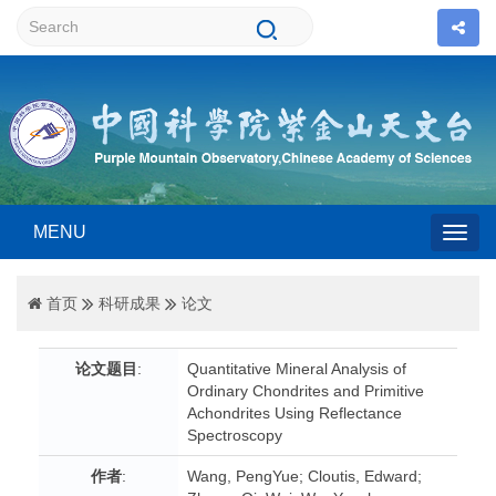
MENU
Togg
首页
科研成果
论文
navig
论文题目
:
Quantitative Mineral Analysis of
Ordinary Chondrites and Primitive
Achondrites Using Reflectance
Spectroscopy
作者
:
Wang, PengYue; Cloutis, Edward;