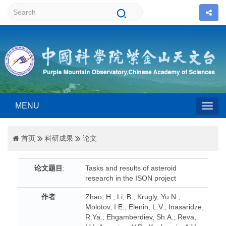
MENU
Togg
首页
科研成果
论文
navig
论文题目
:
Tasks and results of asteroid
research in the ISON project
作者
:
Zhao, H.; Li, B.; Krugly, Yu.N.;
Molotov, I.E.; Elenin, L.V.; Inasaridze,
R.Ya.; Ehgamberdiev, Sh.A.; Reva,