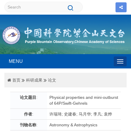
MENU
Togg
首页
科研成果
论文
navig
论文题目
:
Physical properties and mini-outburst
of 64P/Swift-Gehrels
作者
:
许瑞琦; 史建春; 马月华; 李凡; 袁烨
刊物名称
:
Astronomy & Astrophysics