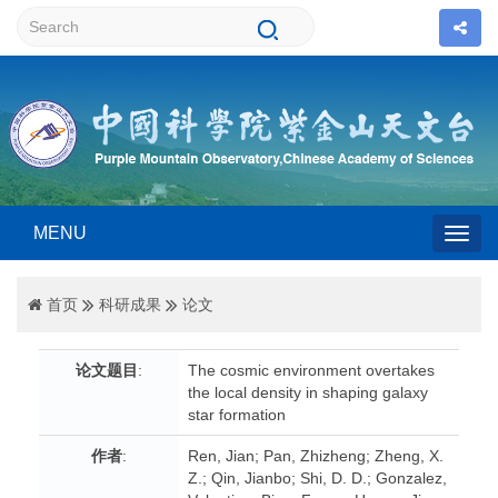
MENU
Togg
首页
科研成果
论文
navig
论文题目
:
The cosmic environment overtakes
the local density in shaping galaxy
star formation
作者
:
Ren, Jian; Pan, Zhizheng; Zheng, X.
Z.; Qin, Jianbo; Shi, D. D.; Gonzalez,