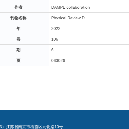
作者
:
DAMPE collaboration
刊物名称
:
Physical Review D
年
:
2022
卷
:
106
期
:
6
页
:
063026
023）江苏省南京市栖霞区元化路10号