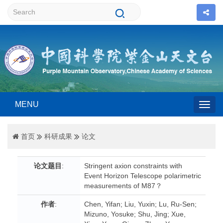
MENU
Togg
首页
科研成果
论文
navig
论文题目
:
Stringent axion constraints with
Event Horizon Telescope polarimetric
measurements of M87？
作者
:
Chen, Yifan; Liu, Yuxin; Lu, Ru-Sen;
Mizuno, Yosuke; Shu, Jing; Xue,