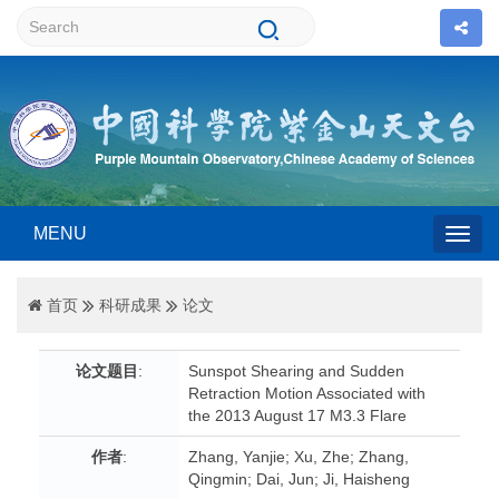
MENU
Togg
首页
科研成果
论文
navig
论文题目
:
Sunspot Shearing and Sudden
Retraction Motion Associated with
the 2013 August 17 M3.3 Flare
作者
:
Zhang, Yanjie; Xu, Zhe; Zhang,
Qingmin; Dai, Jun; Ji, Haisheng