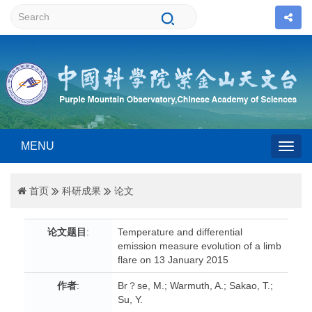
MENU
Togg
首页
科研成果
论文
navig
论文题目
:
Temperature and differential
emission measure evolution of a limb
flare on 13 January 2015
作者
:
Br？se, M.; Warmuth, A.; Sakao, T.;
Su, Y.