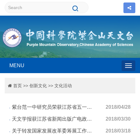
MENU
Togg
首页
>>
创新文化
>>
文化活动
navig
紫台范一中研究员荣获江苏省五一劳动奖章
2018/04/28
天文学报获江苏省新闻出版广电政府奖
2018/03/30
关于转发国家发展改革委筹展工作领导小组感谢信的函
2018/03/18