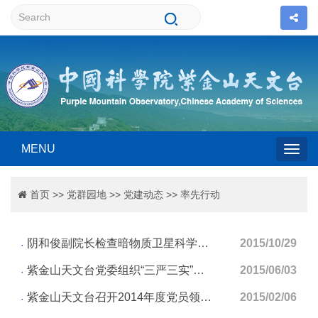
MENU
Togg
首页
>>
党群园地
>>
党建动态
>>
率先行动
navig
阴和俊副院长检查暗物质卫星科学应用系统任务执行准备情况
2015/10/29
紫金山天文台党委组织“三严三实”专题学习会
2015/06/03
紫金山天文台召开2014年度党员领导干部民主生活会
2015/02/06