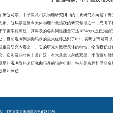
伽马暴、中子星及相关物理研究团组的主要研究方向是宇宙伽
现象。伽玛暴是当今天体物理中最活跃的研究领域之一，充满了
于宇宙学距离处，其爆发的各向同性能量可达1054ergs,是已
处，目前观测到的伽玛暴的最大红移达到了8.3，表明伽玛暴可以
最重要研究内容之一。它的研究对致密天体的特性、物质吸积过
义。它涉及的对象非常广泛，有大质量 X射线双星、小质量X 
卫星的观测资料来研究伽玛暴的辐射机制，特别是余辉和早期余
双星的性质。
023）江苏省南京市栖霞区元化路10号