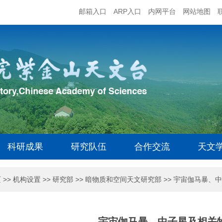
邮箱入口
ARP入口
内网平台
网站地图
科研成果
研究队伍
合作交流
天文
页
>>
机构设置
>>
研究部
>>
暗物质和空间天文研究部
>>
宇宙伽马暴、中
宇宙伽马暴、中子星及相关