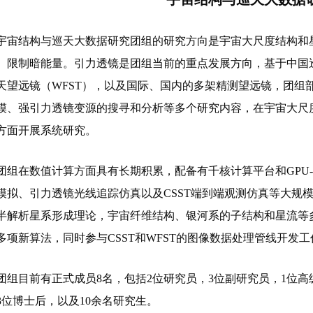
结构与巡天大数据研究团组的研究方向是宇宙大尺度结构和星
、限制暗能量。引力透镜是团组当前的重点发展方向，基于中国巡天
天望远镜（WFST），以及国际、国内的多架精测望远镜，团组
模、强引力透镜变源的搜寻和分析等多个研究内容，在宇宙大尺
方面开展系统研究。
在数值计算方面具有长期积累，配备有千核计算平台和GPU-
模拟、引力透镜光线追踪仿真以及CSST端到端观测仿真等大规
半解析星系形成理论，宇宙纤维结构、银河系的子结构和星流等
多项新算法，同时参与CSST和WFST的图像数据处理管线开发工
目前有正式成员8名，包括2位研究员，3位副研究员，1位高级
3位博士后，以及10余名研究生。