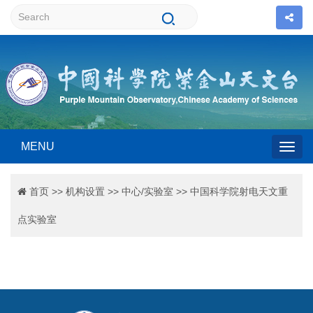
MENU
Togg
首页
>>
机构设置
>>
中心/实验室
>>
中国科学院射电天文重
navig
点实验室